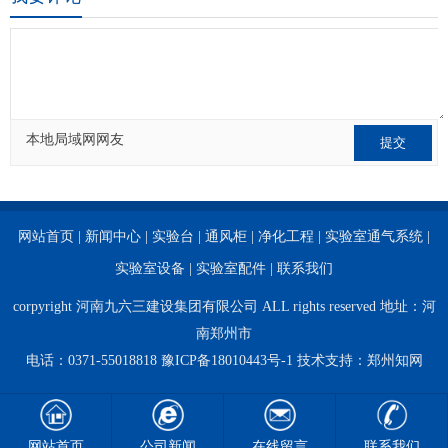
本地局域网网友
网站首页
|
新闻中心
|
实验台
|
通风柜
|
净化工程
|
实验室通气系统
|
实验室设备
|
实验室配件
|
联系我们
corpyright 河南九六三建设集团有限公司 ALL rights reserved 地址：河
南郑州市
电话：0371-55018818
豫ICP备18010443号-1
技术支持：
郑州知网
网站首页
公司新闻
在线留言
联系我们